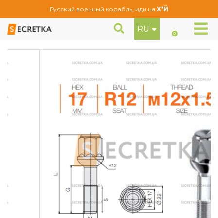
Русский военный корабль, иди на
Х*Й
RU
Болт колесный Ellis M12x1,5x40 Сфера (B775)
Болты
0