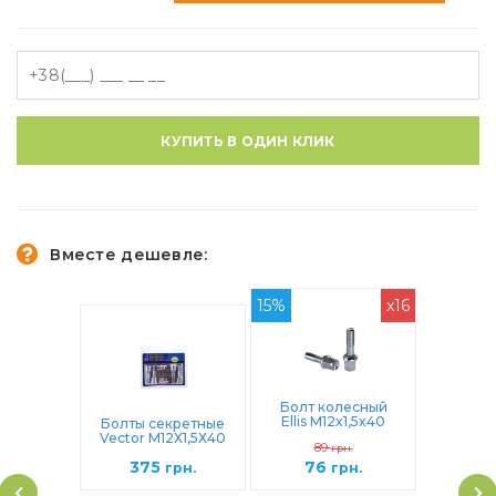
КУПИТЬ В ОДИН КЛИК
Вместе дешевле:
15%
x16
Болт колесный
Ellis M12x1,5x40
Болты секретные
Сфера (B775)
Vector М12Х1,5Х40
89
грн.
Сфера (385157X2)
375
76
грн.
грн.