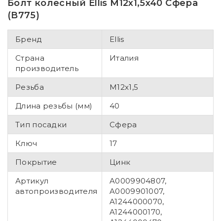
Болт колесный Ellis M12x1,5x40 Сфера
(B775)
Бренд
Ellis
Страна
Италия
производитель
Резьба
M12x1,5
Длина резьбы (мм)
40
Тип посадки
Сфера
Ключ
17
Покрытие
Цинк
Артикул
A0009904807,
автопроизводителя
A0009901007,
A1244000070,
A1244000170,