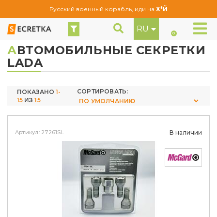
Русский военный корабль, иди на
Х*Й
RU
Lada
Секретки по Маркам
0
А
ВТОМОБИЛЬНЫЕ СЕКРЕТКИ
LADA
СОРТИРОВАТЬ:
ПОКАЗАНО
1-
15
ИЗ
15
Артикул: 27261SL
В наличии