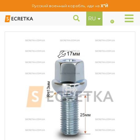
Русский военный корабль, иди на
Х*Й
RU
Болт колесный M12x1,5x25 Сфера (K 185100 Cr)
Болты
0