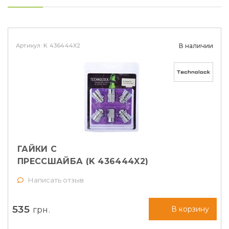
Артикул: K 436444X2
В наличии
ГАЙКИ СЕКРЕТНЫЕ М12Х1,25Х37
ПРЕССШАЙБА (K 436444X2)
Написать отзыв
535
грн.
В корзину