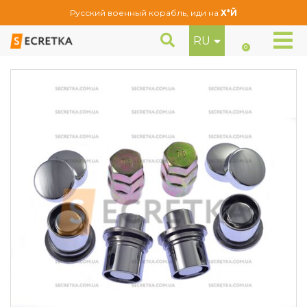
Русский военный корабль, иди на
Х*Й
RU
Гайки секретные М12Х1,25Х37 Прессшайба (436444Х2)
Секретки
0