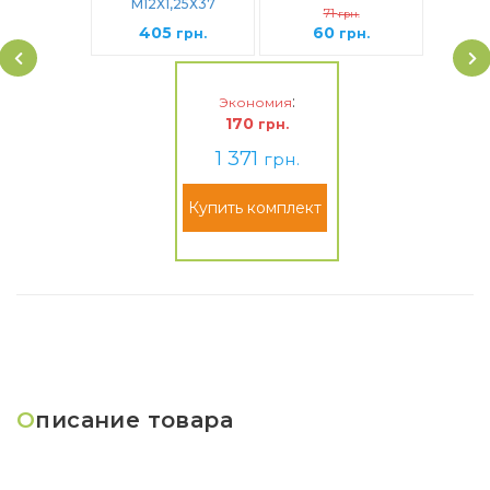
M12x1,25x37,5
М12Х1,25Х37
71
Прессшайба
грн.
Прессшайба
(723844 Cr)
405
60
(436444Х2)
грн.
грн.
:
Экономия
170
грн.
1 371
грн.
Купить комплект
О
писание товара