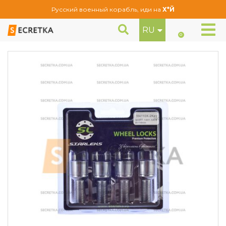
Русский военный корабль, иди на
Х*Й
RU
Болты секретные Starleks М14Х1,5Х27 Сфера (384110Х-2Key)
Секретки
0