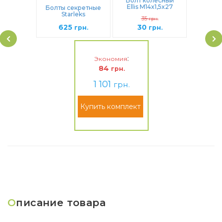
Болт колесный
Ellis M14x1,5x27
Болты секретные
Сфера (B1125)
Starleks
35
грн.
М14Х1,5Х27 Сфера
625
30
(384110Х-2Key)
грн.
грн.
:
Экономия
84
грн.
1 101
грн.
Купить комплект
О
писание товара