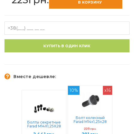
В КОРЗИНУ
КУПИТЬ В ОДИН КЛИК
Вместе дешевле:
10%
x16
Болт колесный
Farad M14x1,25x28
Болты секретные
Конус (NWR2/S
Farad М14Х1,25Х28
223
Black)
грн.
Конус (NWR2/E
Black)