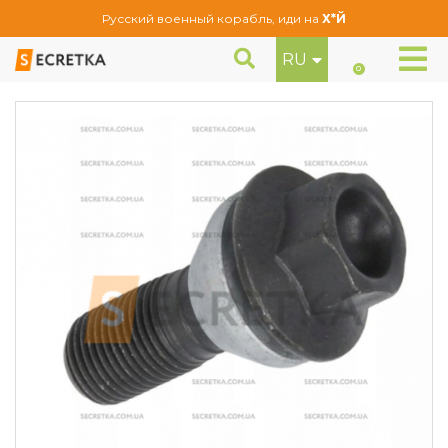
Русский военный корабль, иди на
Х*Й
RU
Болт колесный Farad M14x1,25x28 Конус (NWR2/S Black)
Болты
0