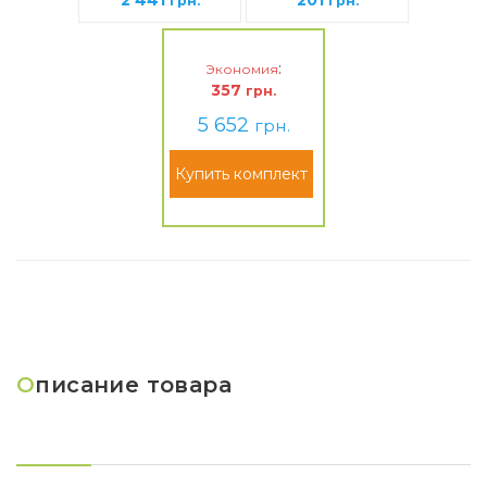
2 441
201
грн.
грн.
:
Экономия
357
грн.
5 652
грн.
Купить комплект
О
писание товара