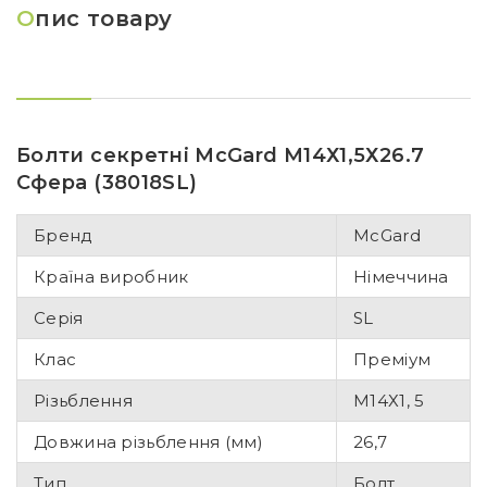
О
пис товару
Болти секретні McGard М14Х1,5Х26.7
Сфера (38018SL)
Бренд
McGard
Країна виробник
Німеччина
Серія
SL
Клас
Преміум
Різьблення
М14Х1, 5
Довжина різьблення (мм)
26,7
Тип
Болт