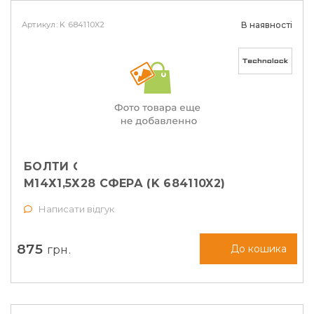
Артикул: K 684110X2
В наявності
БОЛТИ СЕКРЕТНІ TECHNOLOCK
М14Х1,5Х28 СФЕРА (K 684110X2)
Написати відгук
875
грн.
До кошика