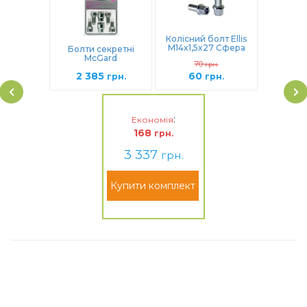
Колісний болт Ellis
M14x1,5x27 Сфера
Болти секретні
(полегшений)
McGard
70
(B950)
грн.
М14Х1,5Х26.7
2 385
60
Сфера (38018SL)
грн.
грн.
:
Економія
168
грн.
3 337
грн.
Купити комплект