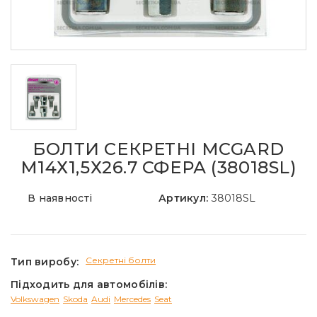
БОЛТИ СЕКРЕТНІ MCGARD
М14Х1,5Х26.7 СФЕРА (38018SL)
В наявності
Артикул:
38018SL
Секретні болти
Тип виробу:
Підходить для автомобілів:
Volkswagen
Skoda
Audi
Mercedes
Seat