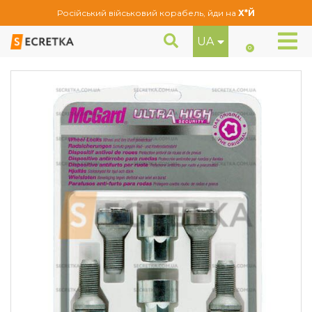
Російський військовий корабель, йди на
Х*Й
UA
Болти секретні McGard М14Х1,5Х26.7 Сфера (38018SL)
Секретне кріплення
0