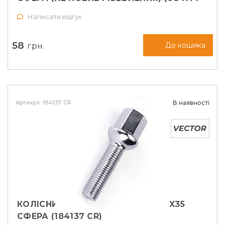
M)
Написати відгук
58
грн.
До кошика
Артикул: 184137 CR
В наявності
КОЛІСНИЙ БОЛТ VECTOR M14X1,5X35
СФЕРА (184137 CR)