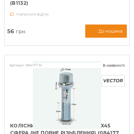
(B1132)
Написати відгук
56
грн.
До кошика
Артикул: 084177 M
В наявності
КОЛІСНИЙ БОЛТ VECTOR M14X1,5X45
СФЕРА (НЕ ПОВНЕ РІЗЬБЛЕННЯ) (084177