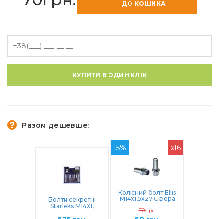
ДО КОШИКА
КУПИТИ В ОДИН КЛІК
Разом дешевше:
15%
x16
Колісний болт Ellis
M14x1,5x27 Сфера
Болти секретні
(полегшений)
Starleks М14Х1,
70
(B950)
грн.
5Х27 Сфера
(384110Х-2Key)