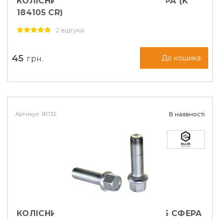
КОЛІСНИЙ БОЛТ M14X1,5X27 СФЕРА (K
184105 CR)
2 відгука
45
грн.
До кошика
Артикул: B1132
В наявності
КОЛІСНИЙ БОЛТ ELLIS M14X1,5X45 СФЕРА