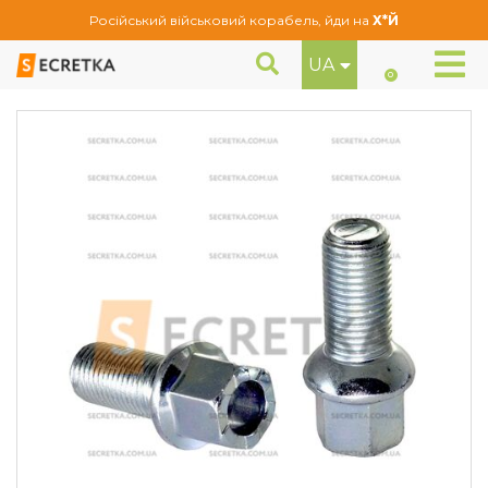
Російський військовий корабель, йди на
Х*Й
UA
Колісний болт Ellis M14x1,5x27 Сфера (полегшений) (B950)
Болти
0