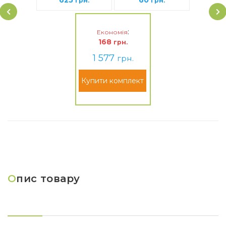
625
60
грн.
грн.
:
Економія
168
грн.
1 577
грн.
Купити комплект
О
пис товару