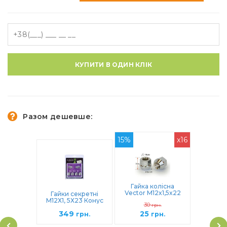
КУПИТИ В ОДИН КЛІК
Разом дешевше:
15%
x16
Гайка колісна
Vector M12x1,5x22
Гайки секретні
Конус (400145 Cr)
М12Х1, 5Х23 Конус
30
грн.
(K 406145X2)
349
25
грн.
грн.