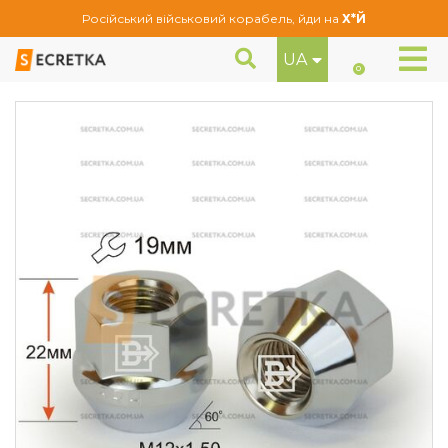
Російський військовий корабель, йди на
Х*Й
UA
Гайка колісна Vector M12x1,5x22 Конус (400145 Cr)
Гайки
0