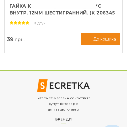
ГАЙКА КОЛІСНА M12X1, 5X30 КОНУС
ВНУТР. 12ММ ШЕСТИГРАННИЙ. (K 206345
CR)
1 відгук
39
грн.
До кошика
Інтернет-магазин секретів та
супутніх товарів
для вашого авто
БРЕНДИ