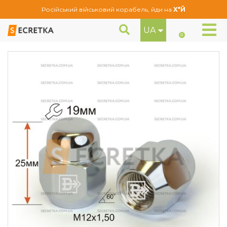
Російський військовий корабель, йди на
Х*Й
UA
Гайка колісна M12x1,5x25 Конус (601145 Cr)
Гайки
0