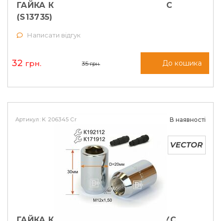
ГАЙКА КОЛІСНА M12X1,5X35 КОНУС
(S13735)
Написати відгук
32
грн.
До кошика
35
грн.
Артикул: K 206345 Cr
В наявності
ГАЙКА КОЛІСНА M12X1, 5X30 КОНУС