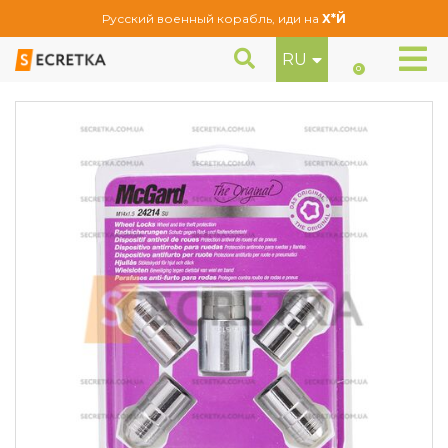
Русский военный корабль, иди на
Х*Й
RU
Гайки секретные McGard М14Х1,5Х41.5 Конус (24214SU)
Секретки
0