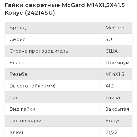
Гайки секретные McGard М14Х1,5Х41.5
Конус (24214SU)
Бренд
McGard
Серия
SU
Страна производитель
США
Класс
Премиум
Резьба
М14Х1,5
Высота гайки (мм)
41,5
Тип
Гайка
Вид гайки
Закрытая
Тип посадки
Конус
Ключ
21/22