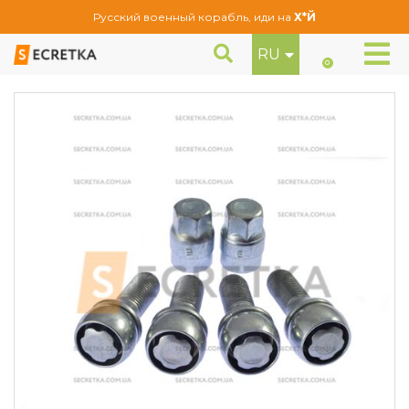
Русский военный корабль, иди на
Х*Й
RU
Болты секретные Farad М14Х1,5Х40 Конус (AN440/B68/D)
Секретки
0