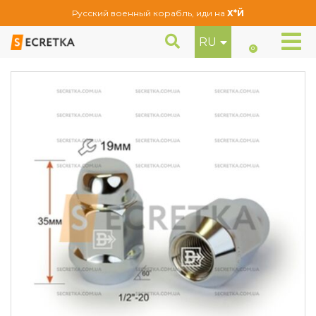
Русский военный корабль, иди на
Х*Й
RU
Гайка колесная 1/2"-20 UNF Хром высота 35 мм Конус (401442)
Гайки
0