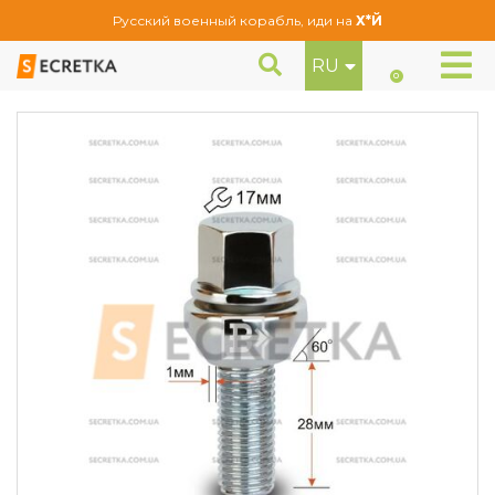
Русский военный корабль, иди на
Х*Й
RU
Болт колесный M12x1,5x28 Конус PCD (175110 PCD)
Болты
0