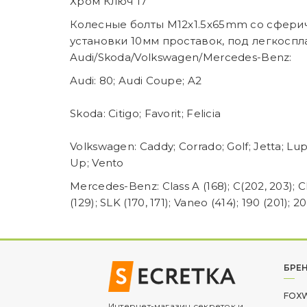
Хром Ключ 17
Колесные болты M12x1.5x65mm со сфери
установки 10мм проставок, под легкосп
Audi/Skoda/Volkswagen/Mercedes-Benz:
Audi: 80; Audi Coupe; A2
Skoda: Citigo; Favorit; Felicia
Volkswagen: Caddy; Corrado; Golf; Jetta; Lupo
Up; Vento
Mercedes-Benz: Class A (168); C(202, 203); CL
(129); SLK (170, 171); Vaneo (414); 190 (201); 2
БРЕ
FOX
Интернет-магазин секреток и