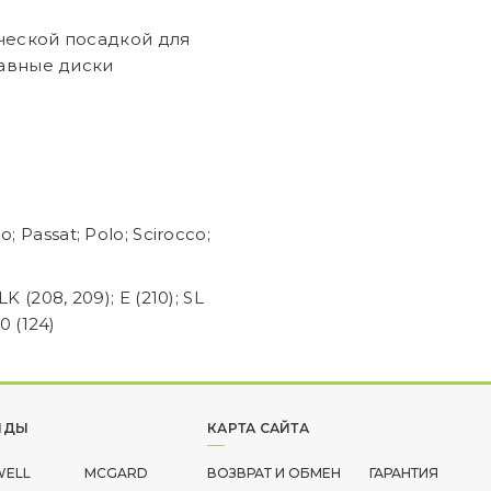
ческой посадкой для
лавные диски
; Passat; Polo; Scirocco;
K (208, 209); E (210); SL
00 (124)
НДЫ
КАРТА САЙТА
WELL
MCGARD
ВОЗВРАТ И ОБМЕН
ГАРАНТИЯ