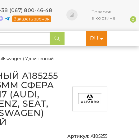
+38 (067) 800-46-48
Товаров
в корзине
Заказать звонок
0
RU
 Volkswagen) Удлиненный
ЫЙ A185255
65ММ СФЕРА
7 (AUDI,
NZ, SEAT,
KSWAGEN)
Й
Артикул:
A185255