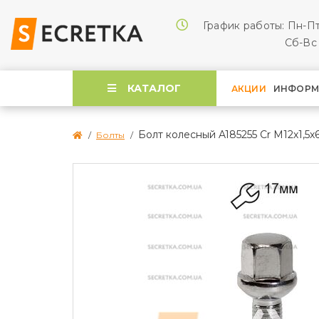
График работы: Пн-Пт
Cб-Вс 
КАТАЛОГ
АКЦИИ
ИНФОРМ
Болт колесный A185255 Cr М12х1,5х
Болты