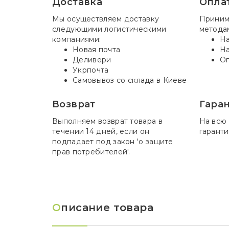
Доставка
Опла
Мы осуществляем доставку
Приним
следующими логистическими
метода
компаниями:
На
Новая почта
На
Деливери
Оп
Укрпочта
Самовывоз со склада в Киеве
Возврат
Гара
Выполняем возврат товара в
На всю
течении 14 дней, если он
гаранти
подпадает под закон 'о защите
прав потребителей'.
О
писание товара