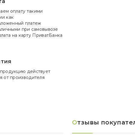
та
аем оплату такими
ми как
ложенный платеж
личными при самовывозе
лата на карту ПриватБанка
нтия
 продукцию действует
я от производителя
О
тзывы покупател