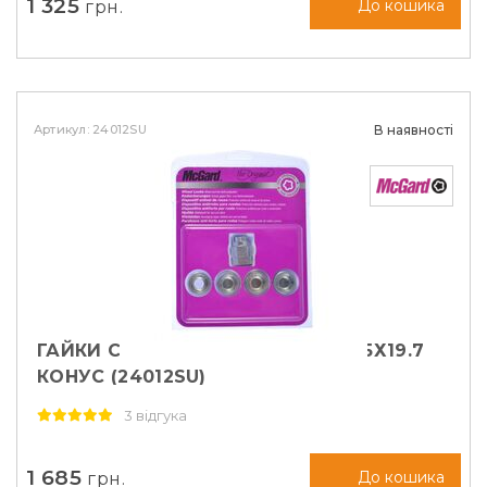
1 325
грн.
До кошика
Артикул: 24012SU
В наявності
ГАЙКИ СЕКРЕТНІ MCGARD М12Х1, 5Х19.7
КОНУС (24012SU)
3 відгука
1 685
грн.
До кошика