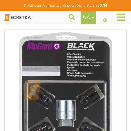
Російський військовий корабель, йди на
Х*Й
UA
Гайки секретні McGard М12Х1, 5Х33 Конус (24157SUB)
Секретне кріплення
0