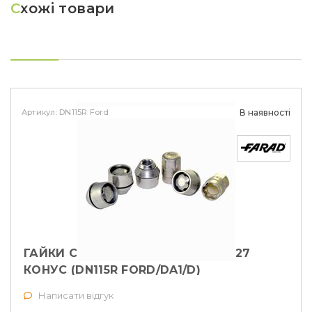
С
хожі товари
Артикул: DN115R Ford
В наявності
ГАЙКИ СЕКРЕТНІ FARAD М12Х1, 5Х27
КОНУС (DN115R FORD/DA1/D)
Написати відгук