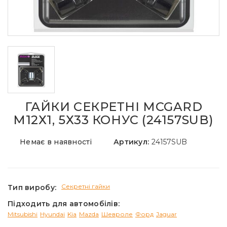
ГАЙКИ СЕКРЕТНІ MCGARD
М12Х1, 5Х33 КОНУС (24157SUB)
Немає в наявності
Артикул:
24157SUB
Секретні гайки
Тип виробу:
Підходить для автомобілів:
Mitsubishi
Hyundai
Kia
Mazda
Шевроле
Форд
Jaguar