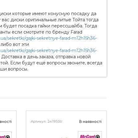
диски которые имеют конусную посадку да
у вас диски оригинальные литые Тойта тогда
там будет посадка гайки перессшайба. Тогда
ианты если смотрите по бренду Farad
.ua/sekretki/gajki-sekretnye-farad-m12h15h36-
либо вот эти
.ua/sekretki/gajki-sekretnye-farad-m12h15h36-
. Доставка в день заказа, отправка новой
той. Если будут ещё вопросы звоните, всегда
аши вопросы.
вності
Артикул: 24195SU
В наявності