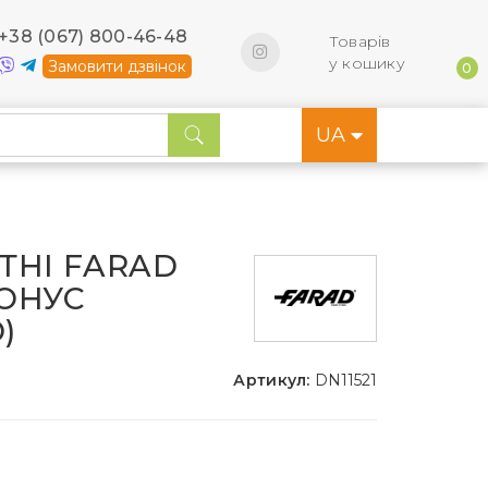
+38 (067) 800-46-48
Товарів
у кошику
Замовити дзвінок
0
UA
ТНІ FARAD
КОНУС
)
Артикул:
DN11521