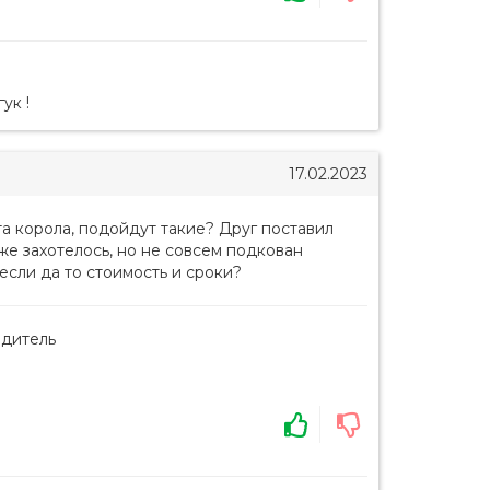
ук !
17.02.2023
та корола, подойдут такие? Друг поставил
же захотелось, но не совсем подкован
 если да то стоимость и сроки?
одитель