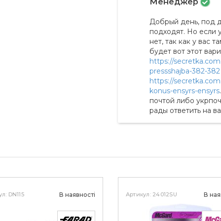
Менеджер
Добрый день, под 
подходят. Но если 
нет, так как у вас 
будет вот этот вар
https://secretka.com
pressshajba-382-382
https://secretka.com
konus-ensyrs-ensyrs
почтой либо укрпоч
рады ответить на в
л: DN115
В наявності
Артикул: 24012SU
В ная