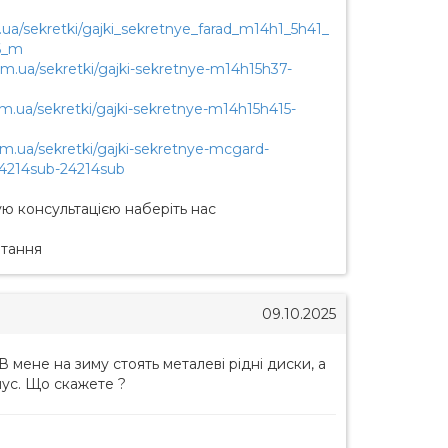
.ua/sekretki/gajki_sekretnye_farad_m14h1_5h41_
6_m
om.ua/sekretki/gajki-sekretnye-m14h15h37-
om.ua/sekretki/gajki-sekretnye-m14h15h415-
om.ua/sekretki/gajki-sekretnye-mcgard-
4214sub-24214sub
ую консультацією наберіть нас
итання
09.10.2025
В мене на зиму стоять металеві рідні диски, а
онус. Що скажете ?