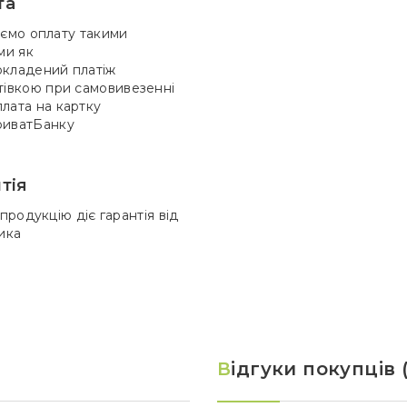
та
ємо оплату такими
ми як
кладений платіж
тівкою при самовивезенні
лата на картку
иватБанку
тія
продукцію діє гарантія від
ика
В
ідгуки покупців 