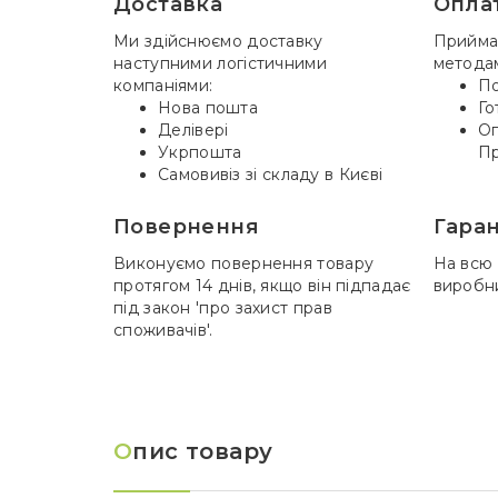
Доставка
Опла
Ми здійснюємо доставку
Прийма
наступними логістичними
метода
компаніями:
По
Нова пошта
Го
Делівері
Оп
Укрпошта
Пр
Самовивіз зі складу в Києві
Повернення
Гаран
Виконуємо повернення товару
На всю 
протягом 14 днів, якщо він підпадає
виробн
під закон 'про захист прав
споживачів'.
О
пис товару