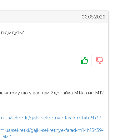
06.05.2026
 підійдуть?
 ні тому що у вас там йде гайка М14 а не М12
om.ua/sekretki/gajki-sekretnye-farad-m14h15h37-
om.ua/sekretki/gajki-sekretnye-farad-m14h15h39-
15l22