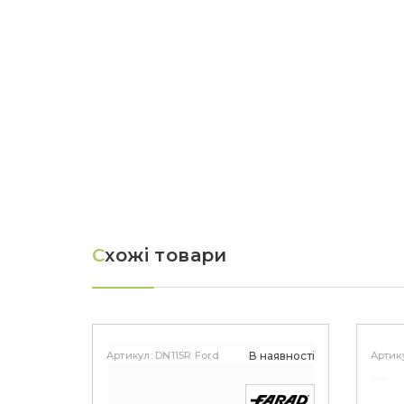
С
хожі товари
Артикул: DN115R Ford
В наявності
Артику