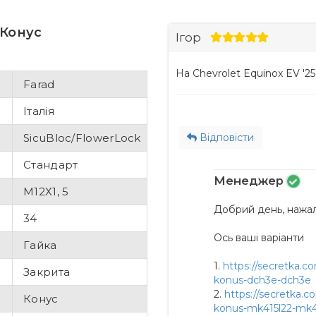
 Конус
Ігор
На Chevrolet Equinox EV '25
Farad
Італія
SicuBloc/FlowerLock
Відповісти
Стандарт
Менеджер
М12Х1, 5
Добрий день, нажаль
34
Ось ваші варіанти
Гайка
1.
https://secretka.c
Закрита
konus-dch3e-dch3e
2.
https://secretka.c
Конус
konus-mk415l22-mk4