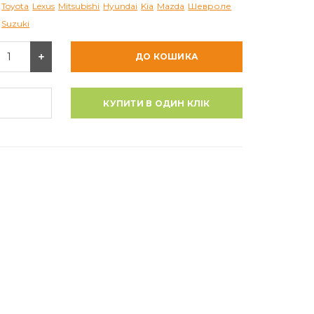
Toyota
Lexus
Mitsubishi
Hyundai
Kia
Mazda
Шевроле
Suzuki
ДО КОШИКА
КУПИТИ В ОДИН КЛІК