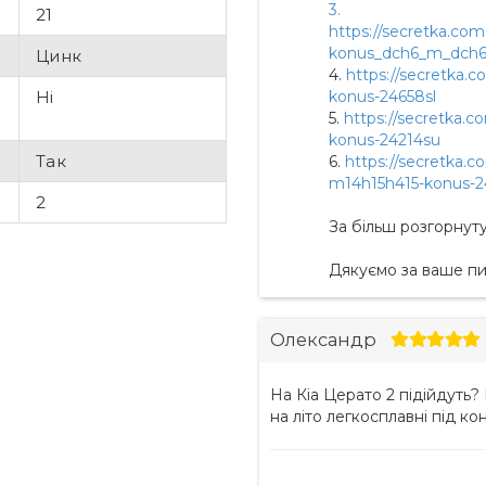
3.
21
https://secretka.com
konus_dch6_m_dch
Цинк
4.
https://secretka.c
Ні
konus-24658sl
5.
https://secretka.c
konus-24214su
Так
6.
https://secretka.c
m14h15h415-konus-2
2
За більш розгорнут
Дякуємо за ваше п
Олександр
На Кіа Церато 2 підійдуть? 
на літо легкосплавні під к