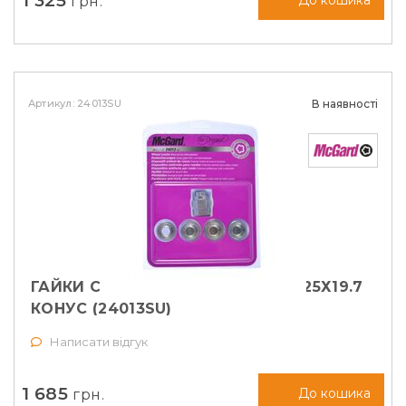
1 325
грн.
До кошика
Артикул: 24013SU
В наявності
ГАЙКИ СЕКРЕТНІ MCGARD М12Х1, 25Х19.7
КОНУС (24013SU)
Написати відгук
1 685
грн.
До кошика