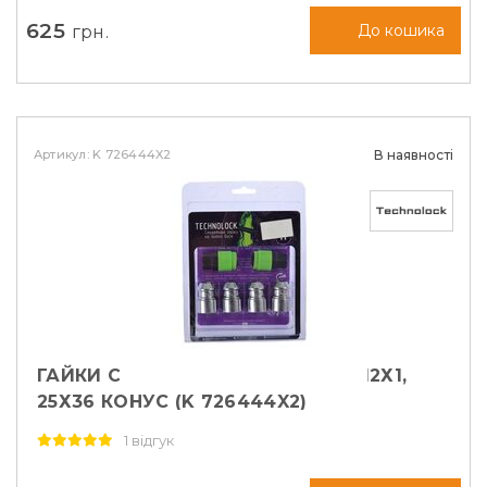
625
грн.
До кошика
Артикул: K 726444X2
В наявності
ГАЙКИ СЕКРЕТНІ TECHNOLOCK М12Х1,
25Х36 КОНУС (K 726444X2)
1 відгук