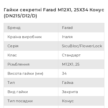
Гайки секретні Farad М12Х1, 25Х34 Конус
(DN215/D12/D)
Бренд
Farad
Країна виробник
Італія
Серія
SicuBloc/FlowerLock
Клас
Стандарт
Різьблення
М12Х1, 25
Висота гайки (мм)
34
Тип
Гайка
Вид гайки
Закрита
Тип посадки
Конус