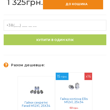
1 325грн.
ДО КОШИКА
КУПИТИ В ОДИН КЛІК
Разом дешевше:
15
x16
грн.
Гайка колісна Ellis
M12x1, 25x34
Гайки секретні
Конус (N400)
Farad М12Х1, 25Х34
60
грн.
Конус