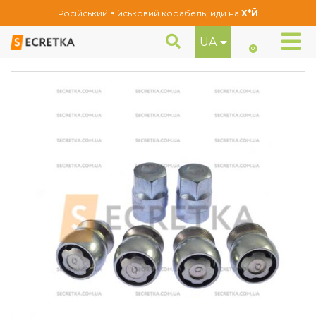
Російський військовий корабель, йди на
Х*Й
UA
Гайки секретні Farad М12Х1, 25Х34 Конус (DN215/D12/D)
Секретне кріплення
0