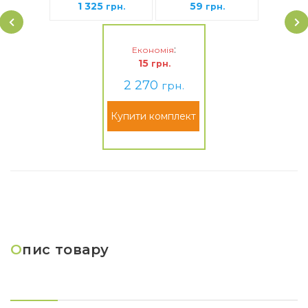
1 325
59
(DN215/D12/D)
грн.
грн.
:
Економія
15
грн.
2 270
грн.
Купити комплект
О
пис товару