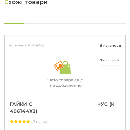
С
хожі товари
Артикул: K 406144X2
В наявності
ГАЙКИ СЕКРЕТНІ М12Х1, 25Х23 КОНУС (K
406144X2)
2 відгука