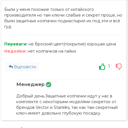
Были у меня похожие только от китайского
производителя но там ключи слабые и секрет проше, но
были защитные колпачки подмастырил их под эти и всё
гуд
Переваги:
не броский цвет(покрытие) хорошая цена
Недоліки:
нет колпачков на гайки
1
Відповісти
Менеджер
Добрый день.Защитные колпачки идут у нас в
комплекте с некоторыми моделями секреток от
брендов Vector и Starleks, так как там секретный
ключ имеет довольно глубокую посадку.