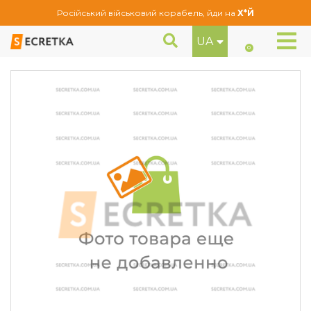
Російський військовий корабель, йди на
Х*Й
UA
Гайки секретні Farad М12Х1, 5Х30 Конус (EN115S/HA1/E)
Секретне кріплення
0