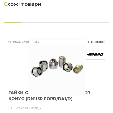
С
хожі товари
Артикул: DN115R Ford
В наявності
ГАЙКИ СЕКРЕТНІ FARAD М12Х1, 5Х27
КОНУС (DN115R FORD/DA1/D)
Написати відгук