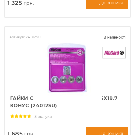
1 325
грн.
До кошика
Артикул: 24012SU
В наявності
ГАЙКИ СЕКРЕТНІ MCGARD М12Х1, 5Х19.7
КОНУС (24012SU)
3 відгука
1 685
грн.
До кошика