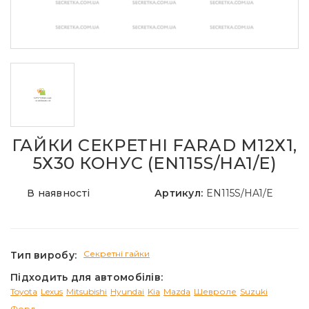
ГАЙКИ СЕКРЕТНІ FARAD М12Х1,
5Х30 КОНУС (EN115S/HA1/E)
В наявності
Артикул:
EN115S/HA1/E
Секретні гайки
Тип виробу:
Підходить для автомобілів:
Toyota
Lexus
Mitsubishi
Hyundai
Kia
Mazda
Шевроле
Suzuki
Форд