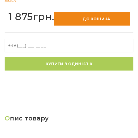
1 875грн.
ДО КОШИКА
КУПИТИ В ОДИН КЛІК
О
пис товару