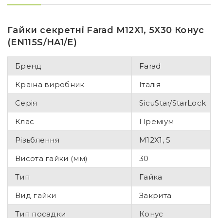
Гайки секретні Farad М12Х1, 5Х30 Конус
(EN115S/HA1/E)
Бренд
Farad
Країна виробник
Італія
Серія
SicuStar/StarLock
Клас
Преміум
Різьблення
М12Х1, 5
Висота гайки (мм)
30
Тип
Гайка
Вид гайки
Закрита
Тип посадки
Конус