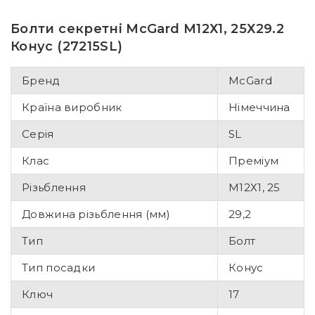
Болти секретні McGard М12Х1, 25Х29.2
Конус (27215SL)
Бренд
McGard
Країна виробник
Німеччина
Серія
SL
Клас
Преміум
Різьблення
М12Х1, 25
Довжина різьблення (мм)
29,2
Тип
Болт
Тип посадки
Конус
Ключ
17