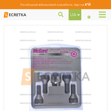
Російський військовий корабель, йди на
Х*Й
UA
Болти секретні McGard М12Х1, 25Х29.2 Конус (27215SL)
Секретне кріплення
0