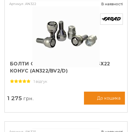
Артикул: AN322
В наявності
БОЛТИ СЕКРЕТНІ FARAD М12Х1, 25Х22
КОНУС (AN322/BV2/D)
1 відгук
1 275
грн.
До кошика
Артикул: AN325
В наявності