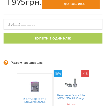
1 975грн.
ДО КОШИКА
КУПИТИ В ОДИН КЛІК
Разом дешевше:
15%
x16
Колісний болт Ellis
M12x1,25x28 Конус
Болти секретні
(B127)
McGard М12Х1,
69
грн.
25Х29.2 Конус