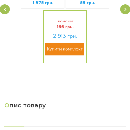
1 975
59
(27215SL)
грн.
грн.
:
Економія
166
грн.
2 913
грн.
Купити комплект
О
пис товару