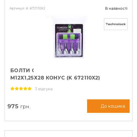
Артикул: K 672110X2
В наявності
БОЛТИ СЕКРЕТНІ TECHNOLOCK
М12Х1,25Х28 КОНУС (K 672110X2)
3 відгука
975
грн.
До кошика