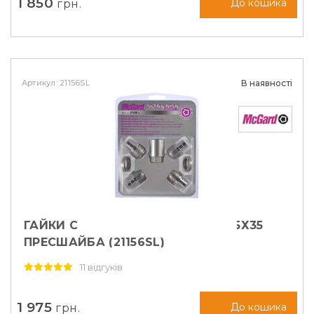
1 850
грн.
До кошика
Артикул: 21156SL
В наявності
ГАЙКИ СЕКРЕТНІ MСGARD М12Х1, 5Х35
ПРЕСШАЙБА (21156SL)
11 відгуків
1 975
грн.
До кошика