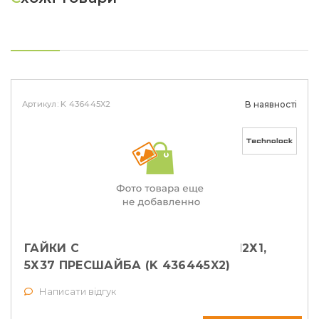
Артикул: K 436445X2
В наявності
ГАЙКИ СЕКРЕТНІ TECHNOLOCK М12Х1,
5Х37 ПРЕСШАЙБА (K 436445X2)
Написати відгук