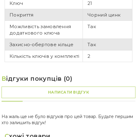
Ключ
21
Покриття
Чорний цинк
Можливість замовлення
Так
додаткового ключа
Захисно-обертове кільце
Так
Кількість ключів у комплекті
2
В
ідгуки покупців (0)
НАПИСАТИ ВІДГУК
На жаль ще не було відгуків про цей товар. Будьте першим
хто залишить відгук!
С
хожі товари