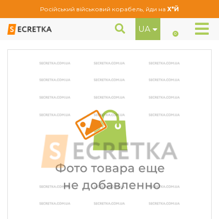
Російський військовий корабель, йди на
Х*Й
UA
Гайки секретні Farad М12Х1,5Х36 Пресшайба (ENSYRS/382/E Black)
Секретне кріплення
0