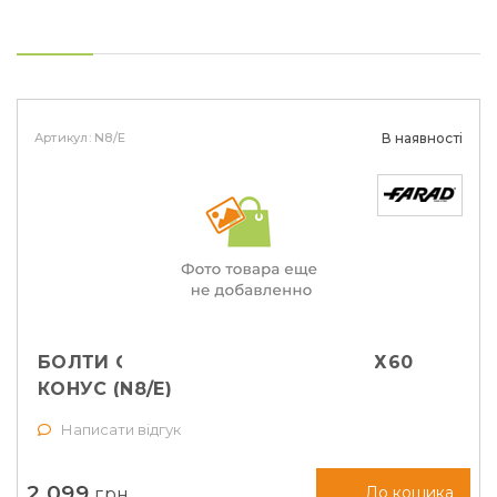
Артикул: N8/E
В наявності
БОЛТИ СЕКРЕТНІ FARAD М14Х1,25Х60
КОНУС (N8/E)
Написати відгук
2 099
грн.
До кошика