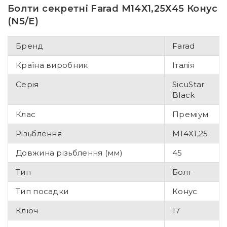
Болти секретні Farad М14Х1,25Х45 Конус
(N5/E)
Бренд
Farad
Країна виробник
Італія
Серія
SicuStar
Black
Клас
Преміум
Різьблення
М14Х1,25
Довжина різьблення (мм)
45
Тип
Болт
Тип посадки
Конус
Ключ
17