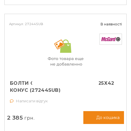
Артикул: 27244SUB
В наявності
БОЛТИ СЕКРЕТНІ MCGARD М14Х1,25Х42
КОНУС (27244SUB)
Написати відгук
2 385
грн.
До кошика