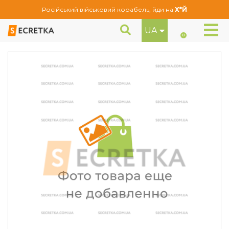
Російський військовий корабель, йди на
Х*Й
UA
Болти секретні Farad М14Х1,25Х45 Конус (N5/E)
Секретне кріплення
0