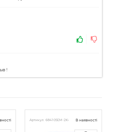
ыв !
вності
Артикул: 684105EM-2Key
В наявності