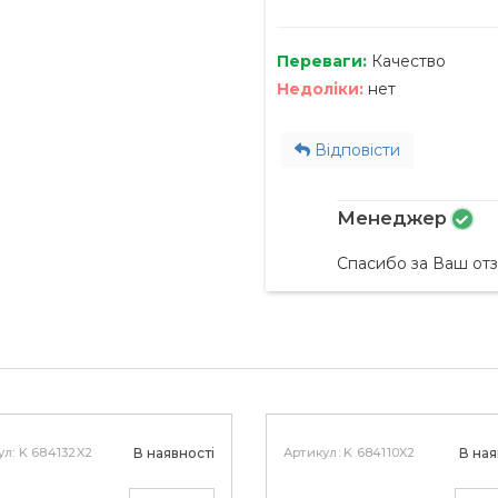
Переваги:
Качество
Недоліки:
нет
Відповісти
Менеджер
Спасибо за Ваш отз
ул: K 684132X2
В наявності
Артикул: K 684110X2
В ная