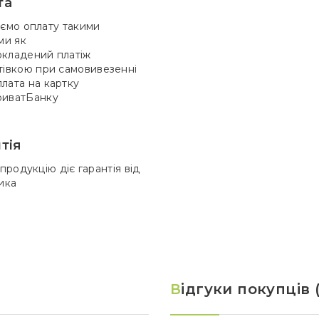
та
ємо оплату такими
ми як
кладений платіж
тівкою при самовивезенні
лата на картку
иватБанку
тія
продукцію діє гарантія від
ика
В
ідгуки покупців (