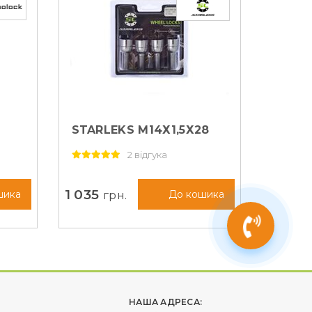
БОЛТИ СЕКРЕТНІ
STARLEKS М14Х1,5Х28
K
СФЕРА (684105EM-2KEY)
2 відгука
1 035
грн.
шика
До кошика
НАША АДРЕСА: