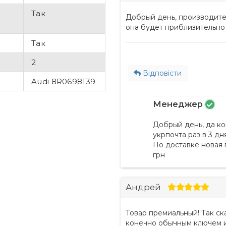
Так
Добрый день, производите 
она будет приблизительно
Так
2
Відповісти
Audi 8R0698139
Менеджер
Добрый день, да ко
укрпочта раз в 3 дня
По доставке новая 
грн
Андрей
Товар премиальный! Так ск
конечно обычным ключем их