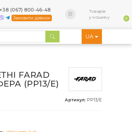
+38 (067) 800-46-48
Товарів
у кошику
Замовити дзвінок
0
UA
ТНІ FARAD
ФЕРА (PP13/E)
Артикул:
PP13/E
Volkswagen
Audi