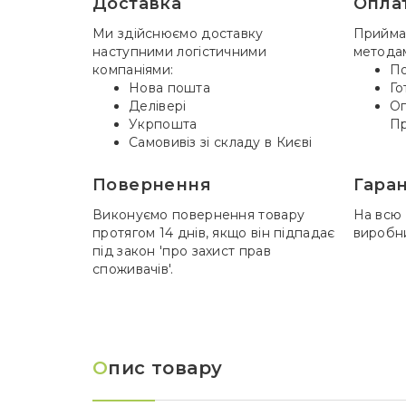
Доставка
Опла
Ми здійснюємо доставку
Прийма
наступними логістичними
метода
компаніями:
По
Нова пошта
Го
Делівері
Оп
Укрпошта
Пр
Самовивіз зі складу в Києві
Повернення
Гаран
Виконуємо повернення товару
На всю 
протягом 14 днів, якщо він підпадає
виробн
під закон 'про захист прав
споживачів'.
О
пис товару