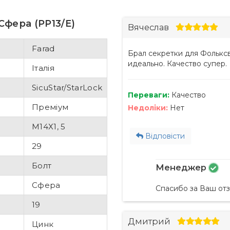
Сфера (PP13/E)
Вячеслав
Farad
Брал секретки для Фольксв
идеально. Качество супер.
Італія
SicuStar/StarLock
Переваги:
Качество
Преміум
Недоліки:
Нет
М14Х1, 5
Відповісти
29
Болт
Менеджер
Сфера
Спасибо за Ваш отз
19
Дмитрий
Цинк