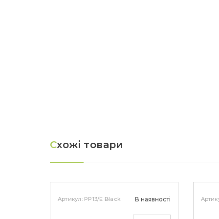
С
хожі товари
Артикул: PP13/E Black
В наявності
Артик