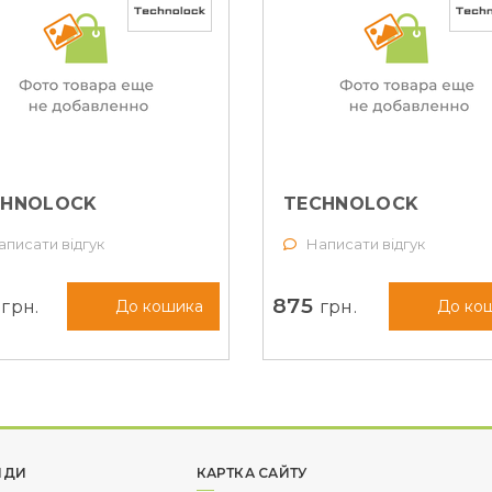
ТИ СЕКРЕТНІ
БОЛТИ СЕКРЕТНІ
CHNOLOCK
TECHNOLOCK
Х1,5Х32 СФЕРА (K
М14Х1,5Х28 СФЕРА (
аписати відгук
Написати відгук
132X2)
684110X2)
0
875
грн.
грн.
До кошика
До ко
НДИ
КАРТКА САЙТУ