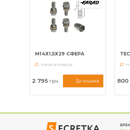
БОЛТИ СЕКРЕТНІ FARAD
БОЛ
М14Х1,5Х29 СФЕРА
TE
(PP13/E BLACK)
М14
Написати відгук
Н
684
2 795
80
грн.
До кошика
БРЕ