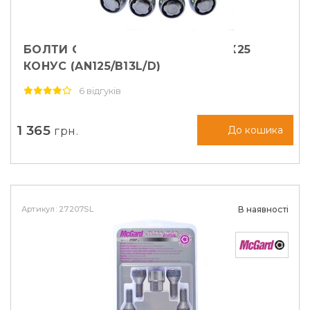
БОЛТИ СЕКРЕТНІ FARAD М12Х1, 5Х25
КОНУС (AN125/B13L/D)
6 відгуків
1 365
грн.
До кошика
Артикул: 27207SL
В наявності