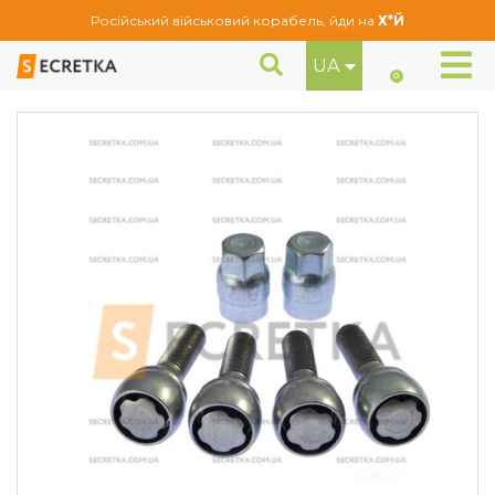
Російський військовий корабель, йди на
Х*Й
UA
Болти секретні Farad М12Х1, 5Х33 Конус (AN133)
Секретне кріплення
0