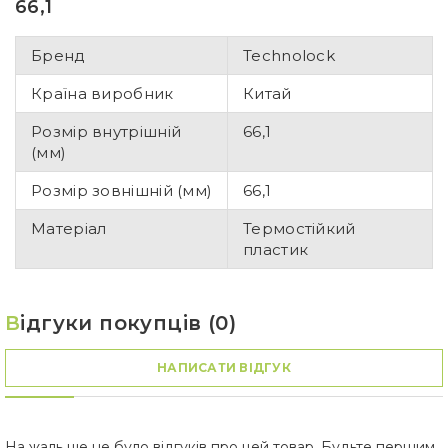
66,1
Бренд
Technolock
Країна виробник
Китай
Розмір внутрішній
66,1
(мм)
Розмір зовнішній (мм)
66,1
Матеріал
Термостійкий
пластик
В
ідгуки покупців (0)
НАПИСАТИ ВІДГУК
На жаль ще не було відгуків про цей товар. Будьте першим