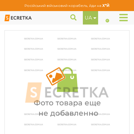
Російський військовий корабель, йди на
Х*Й
UA
Кільця центрувальні Technolock 71,6-66,1 (716661)
Кільця центрувальні
0