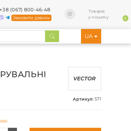
+38 (067) 800-46-48
Товарів
у кошику
Замовити дзвінок
0
UA
ТРУВАЛЬНІ
Артикул:
571
льні