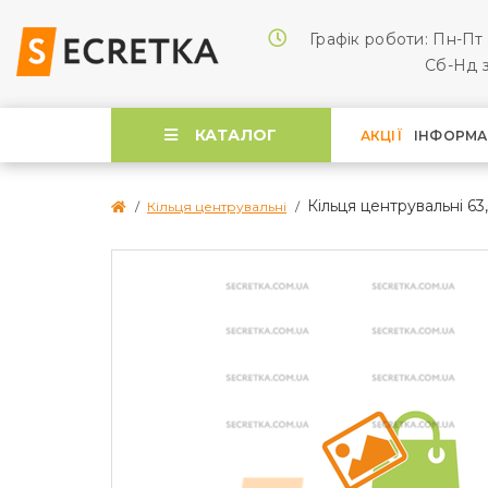
Графік роботи: Пн-Пт 
Cб-Нд з
КАТАЛОГ
АКЦІЇ
ІНФОРМА
Кільця центрувальні 63,4
Кільця центрувальні