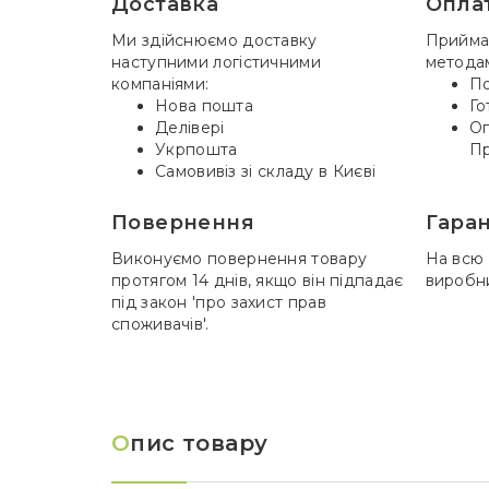
Доставка
Опла
Ми здійснюємо доставку
Прийма
наступними логістичними
метода
компаніями:
По
Нова пошта
Го
Делівері
Оп
Укрпошта
Пр
Самовивіз зі складу в Києві
Повернення
Гаран
Виконуємо повернення товару
На всю 
протягом 14 днів, якщо він підпадає
виробн
під закон 'про захист прав
споживачів'.
О
пис товару