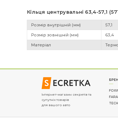
Кільця центрувальні 63,4-57,1 (57
Розмір внутрішній (мм)
57,1
Розмір зовнішній (мм)
63,4
Матеріал
Термо
БРЕ
FOX
Інтернет-магазин секретів та
FAR
супутніх товарів
TEC
для вашого авто