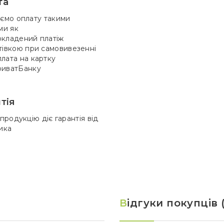
та
ємо оплату такими
ми як
кладений платіж
тівкою при самовивезенні
лата на картку
иватБанку
тія
продукцію діє гарантія від
ика
В
ідгуки покупців (