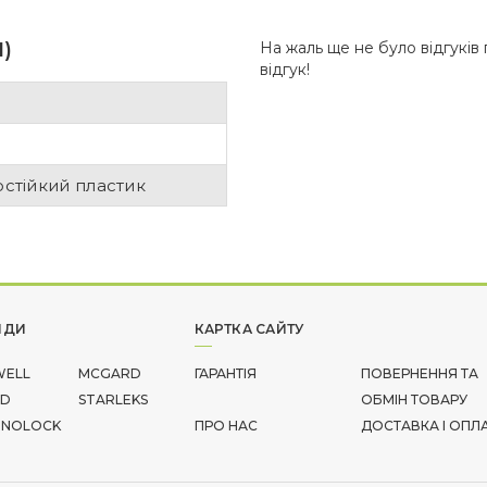
1)
На жаль ще не було відгуків
відгук!
стійкий пластик
НДИ
КАРТКА САЙТУ
WELL
MCGARD
ГАРАНТІЯ
ПОВЕРНЕННЯ ТА
AD
STARLEKS
ОБМІН ТОВАРУ
HNOLOCK
ПРО НАС
ДОСТАВКА І ОПЛ