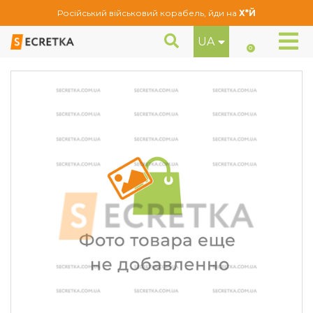
Російський військовий корабель, йди на
Х*Й
UA
Колісний болт M12x1,5x28 Конус GEOMET (K 175110 GEO)
Болти
0