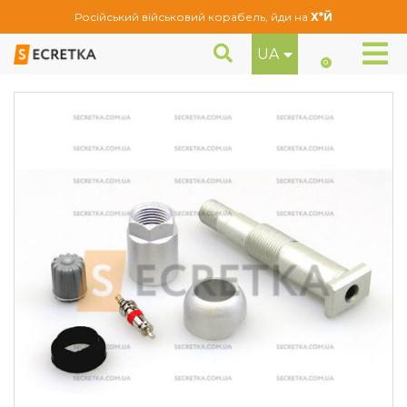
Російський військовий корабель, йди на
Х*Й
UA
Вентиль під датчик тиску алюмінієвий TPMS Clamp-In Valves for Schrader Gen Alpha (17-20020AK)
Вентилі
0