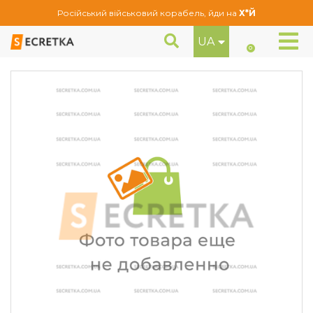
Російський військовий корабель, йди на
Х*Й
UA
Колісний болт Farad M14x1,5x30 Сфера (BPP12/S Black) (Audi, Porsche)
Болти
0